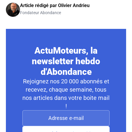
Article rédigé par
Olivier Andrieu
Fondateur Abondance
ActuMoteurs, la
newsletter hebdo
d'Abondance
Rejoignez nos 20 000 abonnés et
recevez, chaque semaine, tous
nos articles dans votre boite mail
!