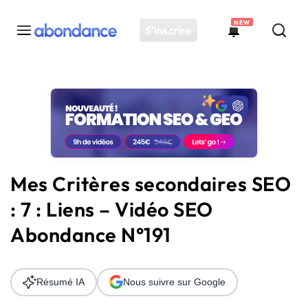
NEW
S'inscrire
Toutes les actus
Actus SEO
Plateforme
Outils
Solutions
Mes Critères secondaires SEO
Ressources
: 7 : Liens – Vidéo SEO
Audit SEO
Abondance N°191
Résumé IA
Nous suivre sur Google