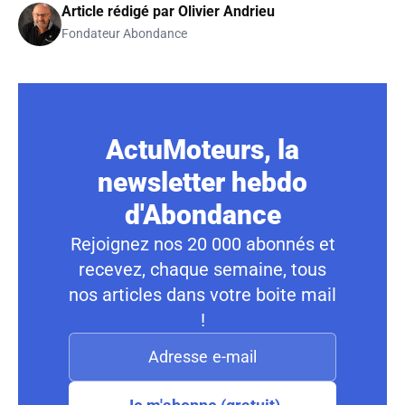
Article rédigé par
Olivier Andrieu
Fondateur Abondance
ActuMoteurs, la
newsletter hebdo
d'Abondance
Rejoignez nos 20 000 abonnés et
recevez, chaque semaine, tous
nos articles dans votre boite mail
!