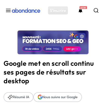
NEW
S'inscrire
Toutes les actus
Actus SEO
Plateforme
Outils
Solutions
Google met en scroll continu
Ressources
ses pages de résultats sur
Audit SEO
desktop
Résumé IA
Nous suivre sur Google