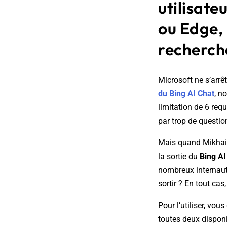
utilisate
ou Edge, 
recherch
Microsoft ne s’arrê
du Bing AI Chat
, n
limitation de 6 requ
par trop de questio
Mais quand Mikhail 
la sortie du
Bing AI
nombreux internaute
sortir ? En tout ca
Pour l’utiliser, vou
toutes deux disponi