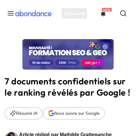
NEW
S'inscrire
Toutes les actus
Actus SEO
Plateforme
Outils
Solutions
7 documents confidentiels sur
Ressources
le ranking révélés par Google !
Audit SEO
Résumé IA
Nous suivre sur Google
Article rédigé par
Mathilde Grattepanche