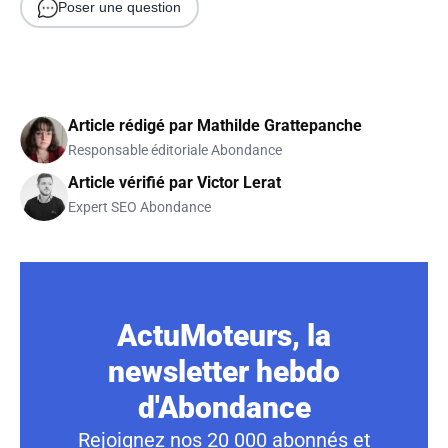
Poser une question
Article rédigé par
Mathilde Grattepanche
Responsable éditoriale Abondance
Article vérifié par
Victor Lerat
Expert SEO Abondance
ActuMoteurs, la
newsletter hebdo
d'Abondance
Rejoignez nos 20 000 abonnés et