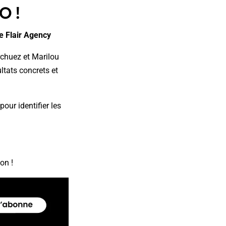
O !
e Flair Agency
rchuez et Marilou
ltats concrets et
our identifier les
on !