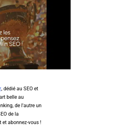
r
, dédié au SEO et
rt belle au
nking, de l'autre un
SEO de la
 et abonnez-vous !