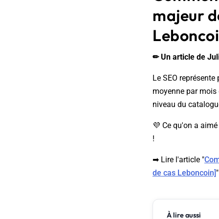
majeur d
Leboncoi
✏ Un article de Ju
Le SEO représente p
moyenne par mois e
niveau du catalogu
💜 Ce qu'on a aimé 
!
➡ Lire l'article "
Com
de cas Leboncoin]
"
À lire aussi