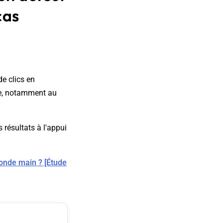
cas
e clics en
me, notamment au
 résultats à l'appui
onde main ? [Étude