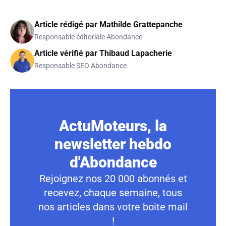
Article rédigé par
Mathilde Grattepanche
Responsable éditoriale Abondance
Article vérifié par
Thibaud Lapacherie
Responsable SEO Abondance
ActuMoteurs, la
newsletter hebdo
d'Abondance
Rejoignez nos 20 000 abonnés et
recevez, chaque semaine, tous
nos articles dans votre boite mail
!