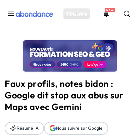
NEW
S'inscrire
Toutes les actus
Actus SEO
Plateforme
Outils
Solutions
Faux profils, notes bidon :
Ressources
Google dit stop aux abus sur
Audit SEO
Maps avec Gemini
Résumé IA
Nous suivre sur Google