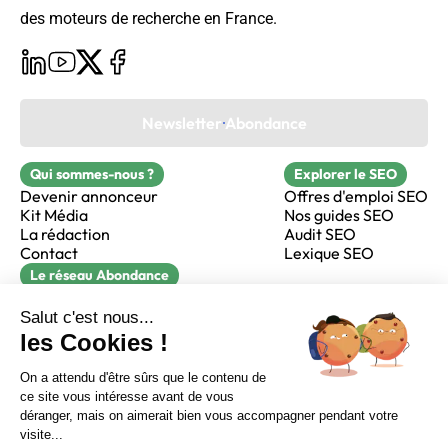
des moteurs de recherche en France.
Newsletter Abondance
Qui sommes-nous ?
Explorer le SEO
Devenir annonceur
Offres d'emploi SEO
Kit Média
Nos guides SEO
La rédaction
Audit SEO
Contact
Lexique SEO
Le réseau Abondance
FormaSEO
Réacteur
alfie formation
Sur LinkedIn
Sur Youtube
Sur X
Sur Facebook