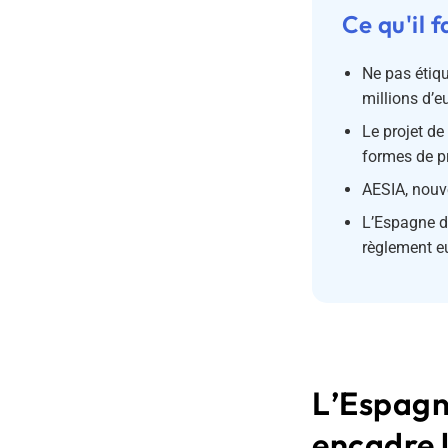
Ce qu'il f
Ne pas étiq
millions d’e
Le projet de
formes de pr
AESIA, nouve
L’Espagne de
règlement eu
L’Espagn
encadre l