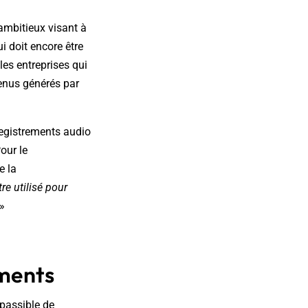
ambitieux visant à
ui doit encore être
es entreprises qui
tenus générés par
registrements audio
our le
e la
tre utilisé pour
»
ements
 passible de