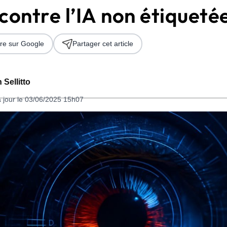
contre l’IA non étiqueté
re sur Google
Partager cet article
 Sellitto
à jour le 03/06/2025 15h07
 2026