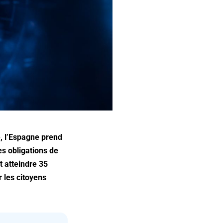
e, l’Espagne prend
s obligations de
t atteindre 35
r les citoyens
.