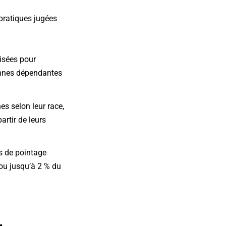
 pratiques jugées
isées pour
sonnes dépendantes
s selon leur race,
artir de leurs
s de pointage
ou jusqu’à 2 % du