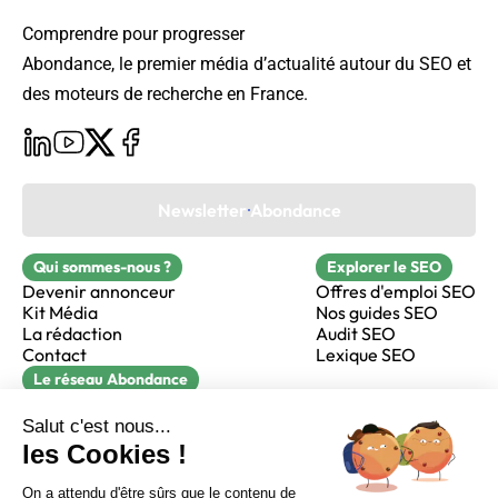
Comprendre pour progresser
Abondance, le premier média d’actualité autour du SEO et
des moteurs de recherche en France.
Newsletter Abondance
Qui sommes-nous ?
Explorer le SEO
Devenir annonceur
Offres d'emploi SEO
Kit Média
Nos guides SEO
La rédaction
Audit SEO
Contact
Lexique SEO
Le réseau Abondance
FormaSEO
Réacteur
alfie formation
Sur LinkedIn
Sur Youtube