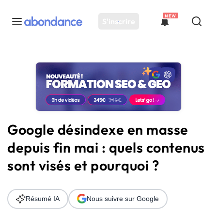
NEW
S'inscrire
Toutes les actus
Actus SEO
Plateforme
Outils
Solutions
Google désindexe en masse
Ressources
depuis fin mai : quels contenus
Audit SEO
sont visés et pourquoi ?
Résumé IA
Nous suivre sur Google