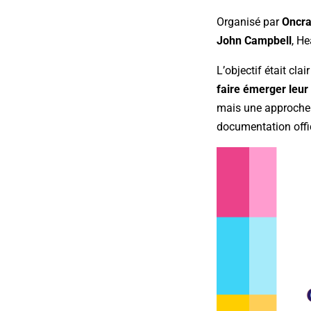
Organisé par
Oncr
John Campbell
, H
L’objectif était cl
faire émerger leu
mais une approche 
documentation offic