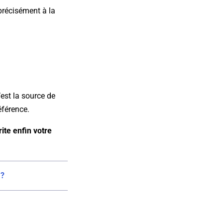
 précisément à la
’est la source de
éférence.
ite enfin votre
 ?