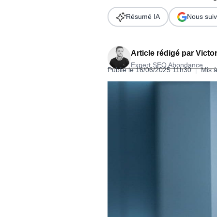
Wordpress
Télécharger l'Ebook
Résumé IA
Nous suiv
Shopify
PrestaShop
Article rédigé par
Victor
Expert SEO Abondance
Publié le 16/06/2025 11h30
|
Mis à
Formation SEO & GEO - Edition
244.30€ HT au lieu de 349€ pendant 1 mois !
Je découvre !