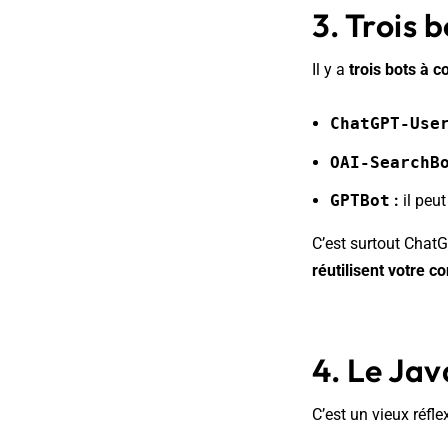
3. Trois 
Il y a
trois bots à c
ChatGPT-Use
OAI-SearchB
GPTBot
:
il peu
C’est surtout ChatG
réutilisent votre c
4. Le Jav
C’est un vieux réflex