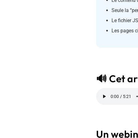
Le contenu d
Seule la “pe
Le fichier J
Les pages ci
🔊 Cet ar
Un webina