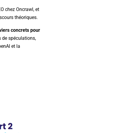
EO chez Oncrawl, et
scours théoriques.
viers concrets pour
s de spéculations,
enAI et la