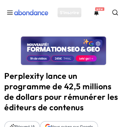
NEW
S'inscrire
Toutes les actus
Actus SEO
Plateforme
Outils
Solutions
Perplexity lance un
Ressources
programme de 42,5 millions
Audit SEO
de dollars pour rémunérer les
éditeurs de contenus
Résumé IA
Nous suivre sur Google