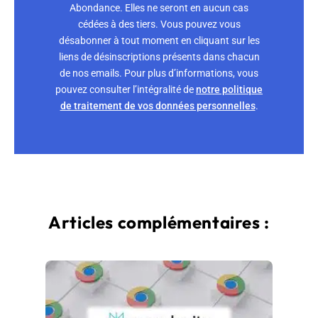
Abondance. Elles ne seront en aucun cas
cédées à des tiers. Vous pouvez vous
désabonner à tout moment en cliquant sur les
liens de désinscriptions présents dans chacun
de nos emails. Pour plus d’informations, vous
pouvez consulter l’intégralité de
notre politique
de traitement de vos données personnelles
.
Articles complémentaires :