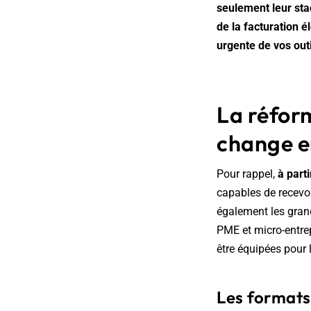
seulement leur sta
de la facturation 
urgente de vos outi
La réform
change e
Pour rappel,
à part
capables de recevo
également les grand
PME et micro-entre
être équipées pour 
Les format