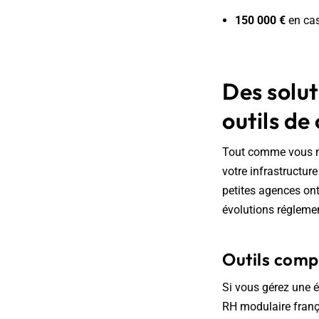
150 000
€
en cas
Des solut
outils de
Tout comme vous ne 
votre infrastructur
petites agences ont
évolutions réglemen
Outils comp
Si vous gérez une é
RH modulaire frança