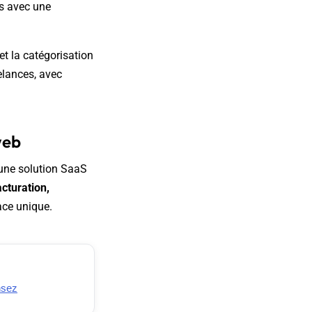
es avec une
et la catégorisation
elances, avec
web
une solution SaaS
acturation,
ace unique.
nsez