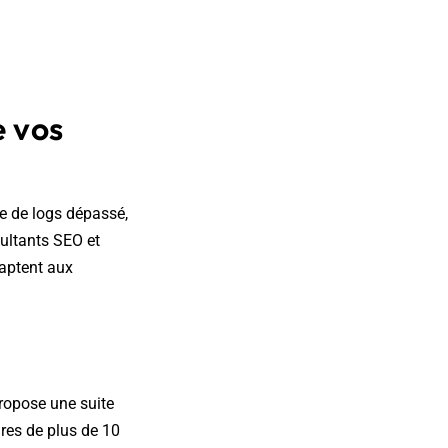
e vos
e de logs dépassé,
sultants SEO et
daptent aux
ropose une suite
ures de plus de 10