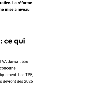
trative. La réforme
une mise à niveau
: ce qui
a TVA devront être
 concerne
oniquement. Les TPE,
is devront dès 2026