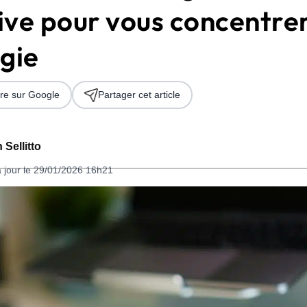
ive pour vous concentrer
gie
re sur Google
Partager cet article
 Sellitto
 2026
à jour le 29/01/2026 16h21