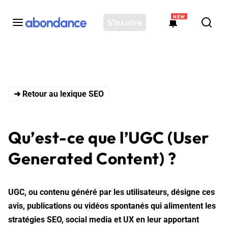
NEW
S'inscrire
Toutes les actus
Actus SEO
➜ Retour au lexique SEO
Plateforme
Outils
Solutions
Qu’est-ce que l’UGC (User
Ressources
Generated Content) ?
Audit SEO
UGC, ou contenu généré par les utilisateurs, désigne ces
avis, publications ou vidéos spontanés qui alimentent les
stratégies SEO, social media et UX en leur apportant