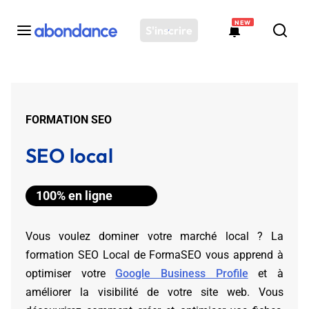
NEW
S'inscrire
Toutes les actus
Actus SEO
FORMATION SEO
Plateforme
SEO local
Outils
Solutions
Ressources
100% en ligne
Audit SEO
Vous voulez dominer votre marché local ? La
formation SEO Local de FormaSEO vous apprend à
optimiser votre
Google Business Profile
et à
améliorer la visibilité de votre site web. Vous