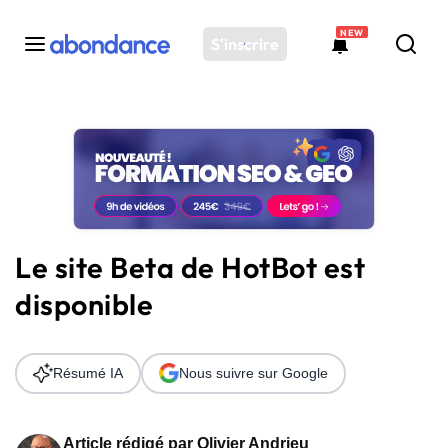
NEW
S'inscrire
Toutes les actus
Actus SEO
Plateforme
Outils
Solutions
Le site Beta de HotBot est
Ressources
disponible
Audit SEO
Résumé IA
Nous suivre sur Google
Article rédigé par
Olivier Andrieu