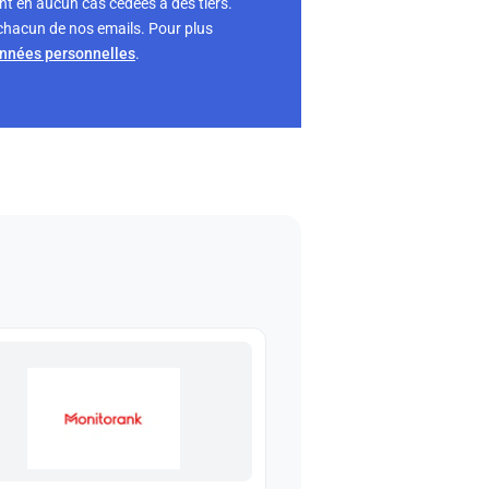
nt en aucun cas cédées à des tiers.
chacun de nos emails. Pour plus
onnées personnelles
.