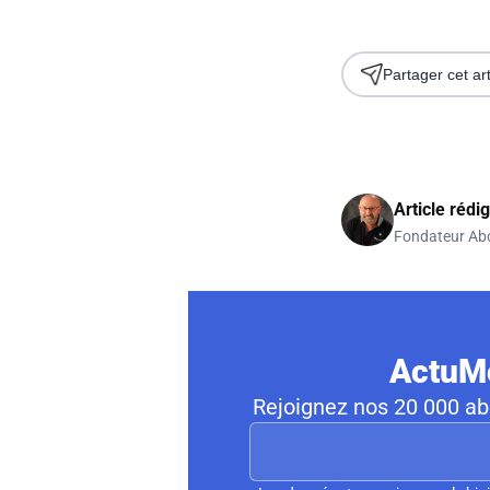
Partager cet art
Article rédi
Fondateur Ab
ActuMo
Rejoignez nos 20 000 abo