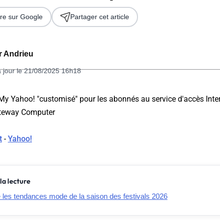
re sur Google
Partager cet article
er Andrieu
à jour le 21/08/2025 16h18
My Yahoo! "customisé" pour les abonnés au service d'accès Inte
ateway Computer
 2026
t
-
Yahoo!
la lecture
e les tendances mode de la saison des festivals 2026