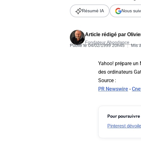
Wordpress
Télécharger l'Ebook
Résumé IA
Nous suiv
Shopify
PrestaShop
Article rédigé par
Olivi
Fondateur Abondance
Publié le 04/02/1999 20h45
|
Mis 
Yahoo! prépare un 
des ordinateurs G
Formation SEO & GEO - Edition
Source
:
244.30€ HT au lieu de 349€ pendant 1 mois !
PR Newswire
-
Cne
Je découvre !
Pour poursuivre 
Pinterest dévoil