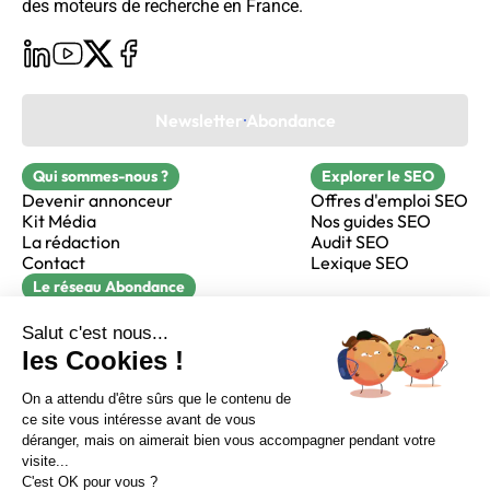
des moteurs de recherche en France.
Newsletter Abondance
Qui sommes-nous ?
Explorer le SEO
Devenir annonceur
Offres d'emploi SEO
Kit Média
Nos guides SEO
La rédaction
Audit SEO
Contact
Lexique SEO
Le réseau Abondance
FormaSEO
Réacteur
alfie formation
Sur LinkedIn
Sur Youtube
Sur X
Sur Facebook
Crédits