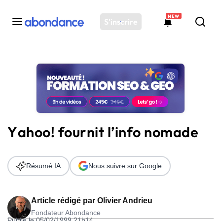
NEW
S'inscrire
Toutes les actus
Actus SEO
Plateforme
Outils
Solutions
Yahoo! fournit l’info nomade
Ressources
Audit SEO
Résumé IA
Nous suivre sur Google
Article rédigé par
Olivier Andrieu
Fondateur Abondance
Publié le 05/02/1999 21h14