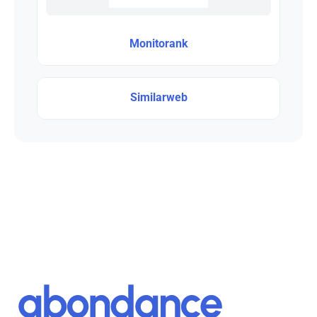
Monitorank
Similarweb