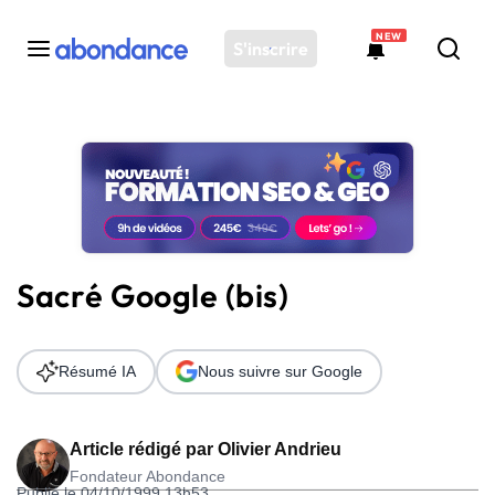
NEW
S'inscrire
Toutes les actus
Actus SEO
Plateforme
Outils
Solutions
Sacré Google (bis)
Ressources
Audit SEO
Résumé IA
Nous suivre sur Google
Article rédigé par
Olivier Andrieu
Fondateur Abondance
Publié le 04/10/1999 13h53