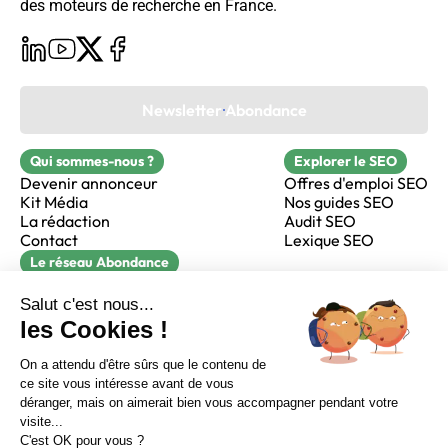
des moteurs de recherche en France.
Newsletter Abondance
Qui sommes-nous ?
Explorer le SEO
Devenir annonceur
Offres d'emploi SEO
Kit Média
Nos guides SEO
La rédaction
Audit SEO
Contact
Lexique SEO
Le réseau Abondance
FormaSEO
Réacteur
alfie formation
Sur LinkedIn
Sur Youtube
Sur X
Sur Facebook
Crédits