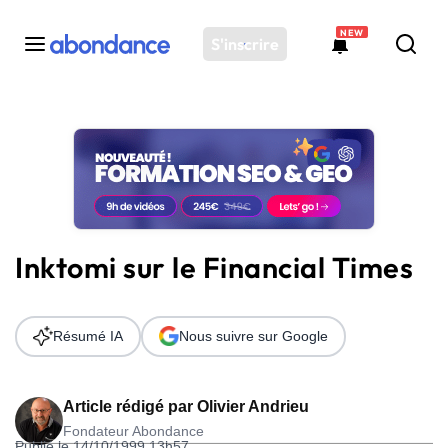
NEW
S'inscrire
Toutes les actus
Actus SEO
Plateforme
Outils
Solutions
Inktomi sur le Financial Times
Ressources
Audit SEO
Résumé IA
Nous suivre sur Google
Article rédigé par
Olivier Andrieu
Fondateur Abondance
Publié le 14/10/1999 13h57