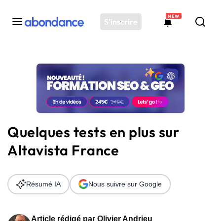
NEW
S'inscrire
Toutes les actus
Actus SEO
Plateforme
Outils
Solutions
Quelques tests en plus sur
Ressources
Altavista France
Audit SEO
Résumé IA
Nous suivre sur Google
Article rédigé par
Olivier Andrieu