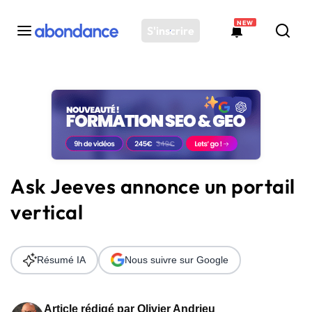
NEW
S'inscrire
Toutes les actus
Actus SEO
Plateforme
Outils
Solutions
Ask Jeeves annonce un portail
Ressources
vertical
Audit SEO
Résumé IA
Nous suivre sur Google
Article rédigé par
Olivier Andrieu