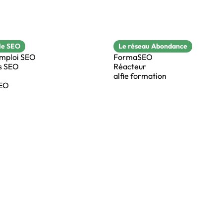
le SEO
Le réseau Abondance
emploi SEO
FormaSEO
s SEO
Réacteur
alfie formation
SEO