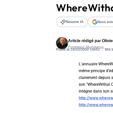
WhereWith
Wordpress
Télécharger l'Ebook
Shopify
Résumé IA
Nous suiv
PrestaShop
Article rédigé par
Olivi
Fondateur Abondance
Publié le 24/10/2000 14h52
|
Mis 
Formation SEO & GEO - Edition
L'annuaire WhereWit
244.30€ HT au lieu de 349€ pendant 1 mois !
même principe d'édi
Je découvre !
clairement depuis s
son "WhereWithal C
intégrer dans son s
http://www.wherew
http://www.wherew