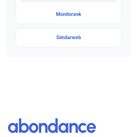
Monitorank
Similarweb