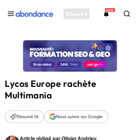
NEW
S'inscrire
Toutes les actus
Actus SEO
Plateforme
Outils
Solutions
Lycos Europe rachète
Ressources
Multimania
Audit SEO
Résumé IA
Nous suivre sur Google
Article rédigé par
Olivier Andrieu