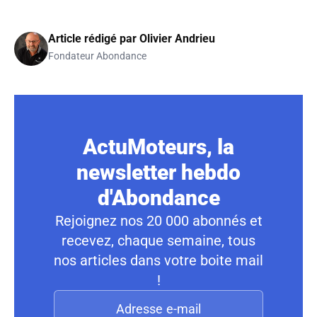
Article rédigé par
Olivier Andrieu
Fondateur Abondance
ActuMoteurs, la
newsletter hebdo
d'Abondance
Rejoignez nos 20 000 abonnés et
recevez, chaque semaine, tous
nos articles dans votre boite mail
!