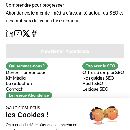
Comprendre pour progresser
Abondance, le premier média d’actualité autour du SEO et
des moteurs de recherche en France.
Newsletter Abondance
Qui sommes-nous ?
Explorer le SEO
Devenir annonceur
Offres d'emploi SEO
Kit Média
Nos guides SEO
La rédaction
Audit SEO
Contact
Lexique SEO
Le réseau Abondance
FormaSEO
Réacteur
alfie formation
Sur LinkedIn
Sur Youtube