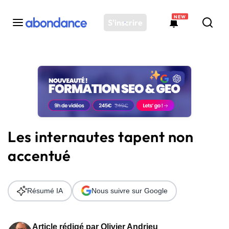
NEW
S'inscrire
Toutes les actus
Actus SEO
Plateforme
Outils
Solutions
Les internautes tapent non
Ressources
accentué
Audit SEO
Résumé IA
Nous suivre sur Google
Article rédigé par
Olivier Andrieu