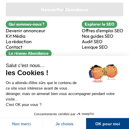
Newsletter Abondance
Qui sommes-nous ?
Explorer le SEO
Devenir annonceur
Offres d'emploi SEO
Kit Média
Nos guides SEO
La rédaction
Audit SEO
Contact
Lexique SEO
Le réseau Abondance
FormaSEO
Réacteur
alfie formation
Sur LinkedIn
Sur Youtube
Sur X
Sur Facebook
Crédits
Mentions légales
Newsletter Abondance
CGV
Confidentialité