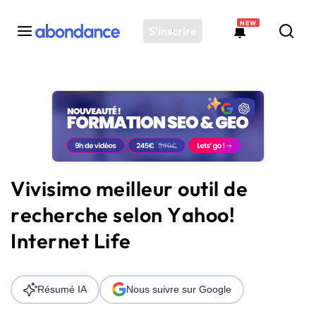
NEW
S'inscrire
Toutes les actus
Actus SEO
Plateforme
Outils
Solutions
Vivisimo meilleur outil de
Ressources
recherche selon Yahoo!
Audit SEO
Internet Life
Résumé IA
Nous suivre sur Google