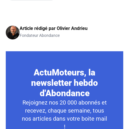
Article rédigé par
Olivier Andrieu
Fondateur Abondance
ActuMoteurs, la
newsletter hebdo
d'Abondance
Rejoignez nos 20 000 abonnés et
recevez, chaque semaine, tous
nos articles dans votre boite mail
!