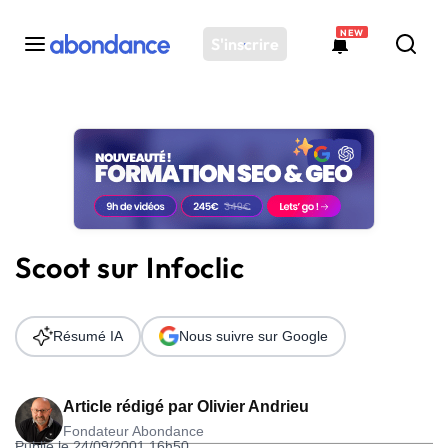
NEW
S'inscrire
Toutes les actus
Actus SEO
Plateforme
Outils
Solutions
Scoot sur Infoclic
Ressources
Audit SEO
Résumé IA
Nous suivre sur Google
Article rédigé par
Olivier Andrieu
Fondateur Abondance
Publié le 24/09/2001 16h50