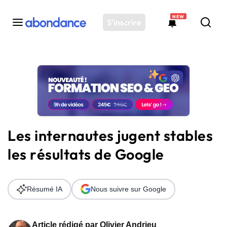
NEW
S'inscrire
Toutes les actus
Actus SEO
Plateforme
Outils
Solutions
Les internautes jugent stables
Ressources
les résultats de Google
Audit SEO
Résumé IA
Nous suivre sur Google
Article rédigé par
Olivier Andrieu