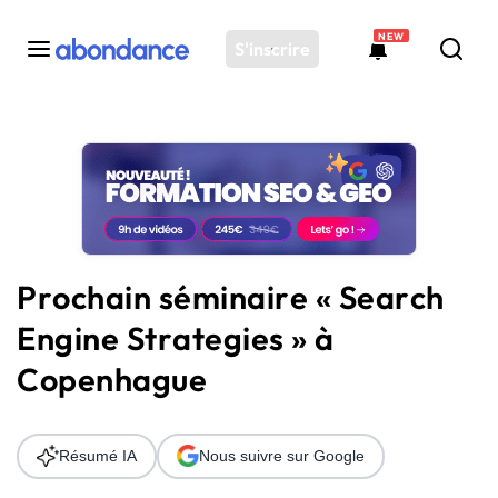
NEW
S'inscrire
Toutes les actus
Actus SEO
Plateforme
Outils
Solutions
Prochain séminaire « Search
Ressources
Engine Strategies » à
Audit SEO
Copenhague
Résumé IA
Nous suivre sur Google