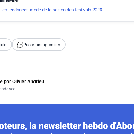
la lecture
e les tendances mode de la saison des festivals 2026
icle
Poser une question
gé par
Olivier Andrieu
ondance
teurs, la newsletter hebdo d'Ab