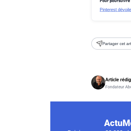
Pour poursuivre 
Pinterest dévoil
Partager cet art
Article rédi
Fondateur Ab
ActuMo