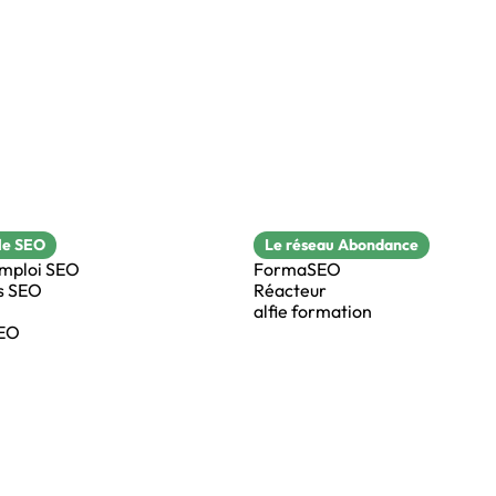
le SEO
Le réseau Abondance
emploi SEO
FormaSEO
s SEO
Réacteur
alfie formation
SEO