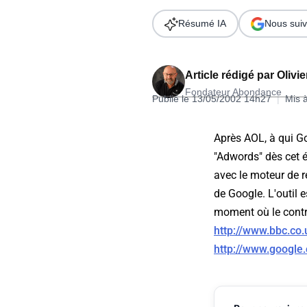
Wordpress
Télécharger l'Ebook
Résumé IA
Nous suiv
Shopify
PrestaShop
Article rédigé par
Olivi
Fondateur Abondance
Publié le 13/05/2002 14h27
|
Mis 
Après AOL, à qui Go
"Adwords" dès cet ét
Formation SEO & GEO - Edition
avec le moteur de r
244.30€ HT au lieu de 349€ pendant 1 mois !
de Google. L'outil 
Je découvre !
moment où le contra
http://www.bbc.co.
http://www.google