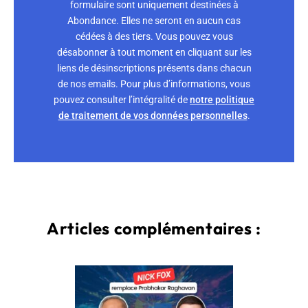
formulaire sont uniquement destinées à
Abondance. Elles ne seront en aucun cas
cédées à des tiers. Vous pouvez vous
désabonner à tout moment en cliquant sur les
liens de désinscriptions présents dans chacun
de nos emails. Pour plus d’informations, vous
pouvez consulter l’intégralité de
notre politique
de traitement de vos données personnelles
.
Articles complémentaires :