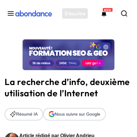
NEW
S'inscrire
Toutes les actus
Actus SEO
Plateforme
Outils
Solutions
La recherche d’info, deuxième
Ressources
utilisation de l’Internet
Audit SEO
Résumé IA
Nous suivre sur Google
Article rédigé par
Olivier Andrieu