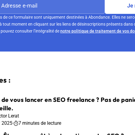
Je 
s de ce formulaire sont uniquement destinées à Abondance. Elles ne sero
tout moment en cliquant sur les liens de désinscriptions présents dans 
pouvez consulter l’intégralité de
notre politique de traitement de vos d
s :
 de vous lancer en SEO freelance ? Pas de pani
ille.
ctor Lerat
v 2025
·
7 minutes de lecture