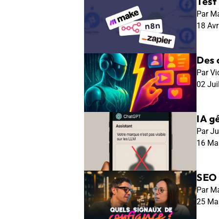
Test
Par Ma
18 Av
Des c
Par Vi
02 Jui
IA g
Par Ju
16 Ma
SEO 
Par Ma
25 Ma