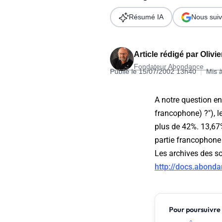
Wordpress
Télécharger l'Ebook
Résumé IA
Nous suiv
Shopify
PrestaShop
Article rédigé par
Olivi
Fondateur Abondance
Publié le 15/07/2002 13h40
|
Mis 
A notre question en 
francophone) ?"), l
Formation SEO & GEO - Edition
plus de 42%. 13,67%
244.30€ HT au lieu de 349€ pendant 1 mois !
partie francophone "
Je découvre !
Les archives des s
http://docs.abond
Pour poursuivre 