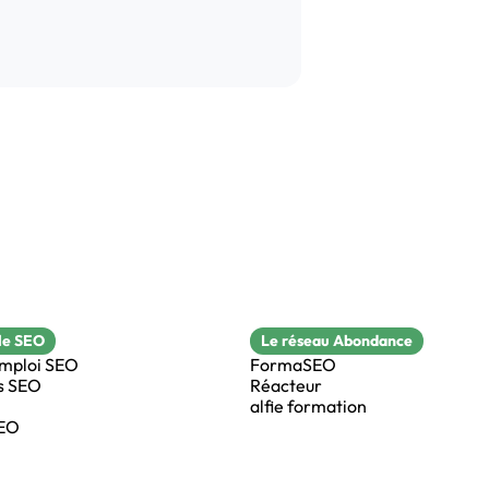
le SEO
Le réseau Abondance
emploi SEO
FormaSEO
s SEO
Réacteur
alfie formation
SEO