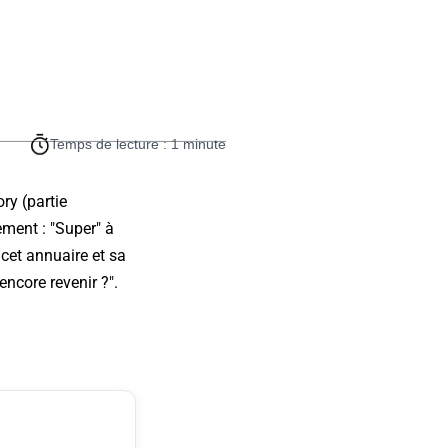
Temps de lecture : 1 minute
ry (partie
ement : "Super" à
cet annuaire et sa
encore revenir ?".