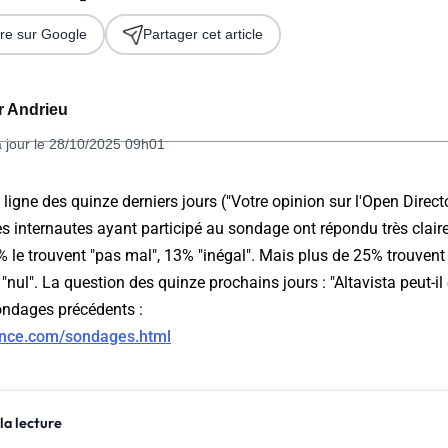
re sur Google
Partager cet article
er Andrieu
à jour le 28/10/2025 09h01
ligne des quinze derniers jours ("Votre opinion sur l'Open Directo
es internautes ayant participé au sondage ont répondu très clair
 2026
 le trouvent "pas mal", 13% "inégal". Mais plus de 25% trouvent 
nul". La question des quinze prochains jours : "Altavista peut-il 
ondages précédents :
ance.com/sondages.html
la lecture