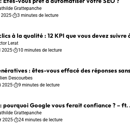
 : Êtes-vous prêt à automatiser votre SEO ?
thilde Grattepanche
r 2025
·
3 minutes de lecture
lics à la qualité : 12 KPI que vous devez suivre à
ctor Lerat
l 2025
·
10 minutes de lecture
énératives : êtes-vous effacé des réponses sans 
lien Descourbes
i 2025
·
9 minutes de lecture
: pourquoi Google vous ferait confiance ? – ft.
thilde Grattepanche
r 2025
·
24 minutes de lecture