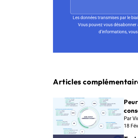
Les données transmises par le biai
Vous pouvez vous désabonner à 
d’informations, vous 
Articles complémentaire
Peur
conse
Par Vi
18 Fé