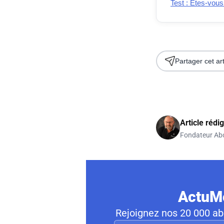
Test : Êtes-vous
Partager cet art
Article rédi
Fondateur Ab
ActuMo
Rejoignez nos 20 000 abo