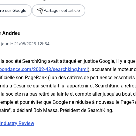
re sur Google
Partager cet article
er Andrieu
 jour le 21/08/2025 12h54
la société SearchKing avait attaqué en justice Google, il y a q
.abondance.com/2002-43/searchking.html
), accusant le moteur 
 2026
ificielle son PageRank (l'un des critères de pertinence essentiels
ndu à César ce qui semblait lui appartenir et SearchKing a retr
la société n'a pas retiré sa lainte et compte aller jusqu'au bout 
'exemple et pour éviter que Google ne réduise à nouveau le PageR
traire", a déclaré Bob Massa, Président de SearchKing.
Industry Review