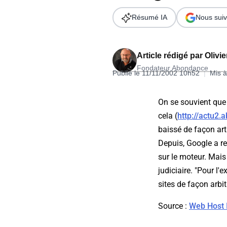
Wordpress
Télécharger l'Ebook
Résumé IA
Nous suiv
Shopify
PrestaShop
Article rédigé par
Olivi
Fondateur Abondance
Publié le 11/11/2002 10h52
|
Mis à
On se souvient que 
cela (
http://actu2
Formation SEO & GEO - Edition
baissé de façon art
244.30€ HT au lieu de 349€ pendant 1 mois !
Depuis, Google a re
Je découvre !
sur le moteur. Mais 
judiciaire. "Pour l
sites de façon arbi
Source :
Web Host 