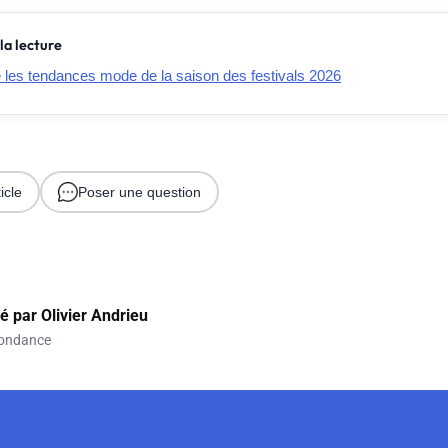
la lecture
e les tendances mode de la saison des festivals 2026
icle
Poser une question
gé par
Olivier Andrieu
ondance