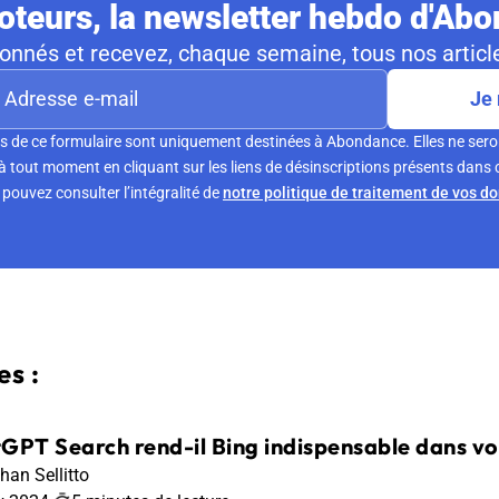
teurs, la newsletter hebdo d'Ab
nnés et recevez, chaque semaine, tous nos article
Je 
s de ce formulaire sont uniquement destinées à Abondance. Elles ne sero
tout moment en cliquant sur les liens de désinscriptions présents dans 
pouvez consulter l’intégralité de
notre politique de traitement de vos d
s :
GPT Search rend-il Bing indispensable dans vo
han Sellitto