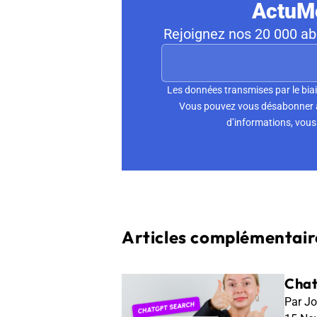
ActuMo
Rejoignez nos 20 000 abo
Les données transmises par le biai
Vous pouvez vous désabonner à 
d’informations, vous 
Articles complémentaire
Chat
Par Jo