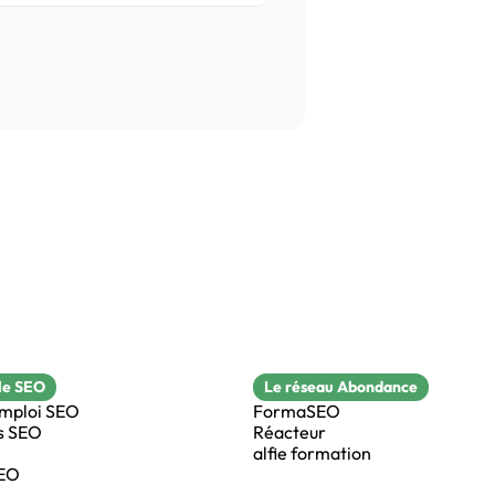
le SEO
Le réseau Abondance
emploi SEO
FormaSEO
s SEO
Réacteur
alfie formation
SEO