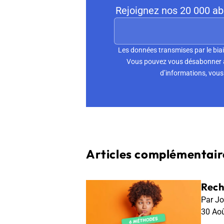
Rejoignez nos 20 000 abo
Les données transmises par le biai
Vous pouvez vous désabonner à 
d’informations, vous 
Articles complémentaire
Rech
Par Jo
30 Ao