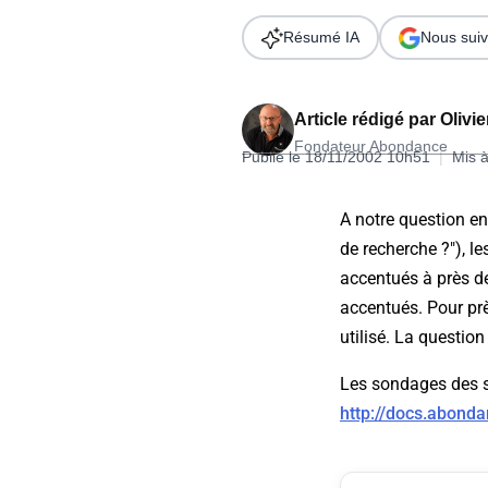
Wordpress
Télécharger l'Ebook
Résumé IA
Nous suiv
Shopify
PrestaShop
Article rédigé par
Olivi
Fondateur Abondance
Publié le 18/11/2002 10h51
|
Mis à
A notre question en
de recherche ?"), l
Formation SEO & GEO - Edition
accentués à près d
244.30€ HT au lieu de 349€ pendant 1 mois !
accentués. Pour pr
Je découvre !
utilisé. La questio
Les sondages des 
http://docs.abond