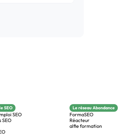
le SEO
Le réseau Abondance
emploi SEO
FormaSEO
s SEO
Réacteur
alfie formation
SEO