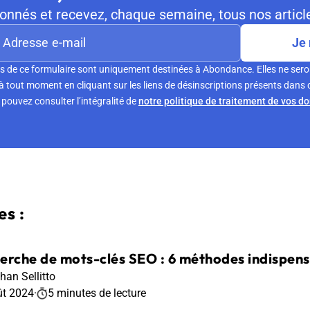
nnés et recevez, chaque semaine, tous nos article
Je 
s de ce formulaire sont uniquement destinées à Abondance. Elles ne sero
tout moment en cliquant sur les liens de désinscriptions présents dans 
pouvez consulter l’intégralité de
notre politique de traitement de vos d
s :
erche de mots-clés SEO : 6 méthodes indispen
han Sellitto
ût 2024
·
5 minutes de lecture