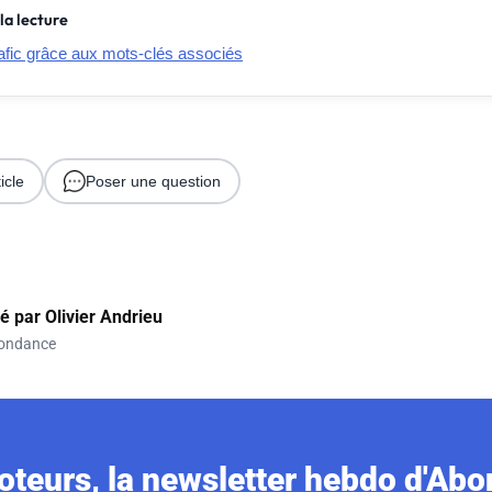
la lecture
rafic grâce aux mots-clés associés
icle
Poser une question
gé par
Olivier Andrieu
ondance
teurs, la newsletter hebdo d'Ab