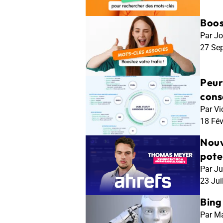
Boos
Par Jo
27 Se
Peur
conse
Par Vi
18 Fé
Nouv
pote
Par Ju
23 Jui
Bing
Par Ma