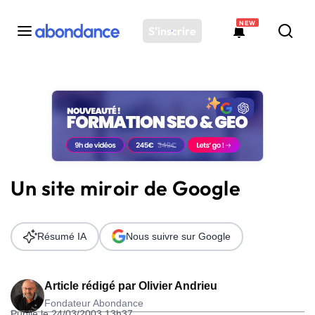
NEW
S'inscrire
Toutes les actus
Actus SEO
Plateforme
Outils
Solutions
Un site miroir de Google
Ressources
Audit SEO
Résumé IA
Nous suivre sur Google
Article rédigé par
Olivier Andrieu
Fondateur Abondance
Publié le 24/03/2003 13h37