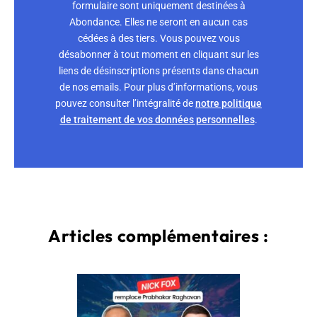
formulaire sont uniquement destinées à
Abondance. Elles ne seront en aucun cas
cédées à des tiers. Vous pouvez vous
désabonner à tout moment en cliquant sur les
liens de désinscriptions présents dans chacun
de nos emails. Pour plus d’informations, vous
pouvez consulter l’intégralité de
notre politique
de traitement de vos données personnelles
.
Articles complémentaires :