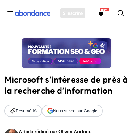
NEW
S'inscrire
Toutes les actus
Actus SEO
Plateforme
Outils
Solutions
Microsoft s’intéresse de près à
Ressources
la recherche d’information
Audit SEO
Résumé IA
Nous suivre sur Google
Article rédigé par
Olivier Andrieu