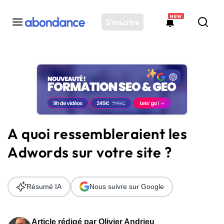
NEW
S'inscrire
Toutes les actus
Actus SEO
Plateforme
Outils
Solutions
A quoi ressembleraient les
Ressources
Adwords sur votre site ?
Audit SEO
Résumé IA
Nous suivre sur Google
Article rédigé par
Olivier Andrieu