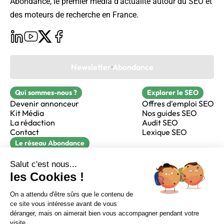
Abondance, le premier média d’actualité autour du SEO et
des moteurs de recherche en France.
Newsletter Abondance
Qui sommes-nous ?
Explorer le SEO
Devenir annonceur
Offres d'emploi SEO
Kit Média
Nos guides SEO
La rédaction
Audit SEO
Contact
Lexique SEO
Le réseau Abondance
FormaSEO
Réacteur
alfie formation
Sur LinkedIn
Sur Youtube
Sur X
Sur Facebook