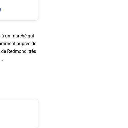
t
r à un marché qui
otamment auprès de
me de Redmond, très
..