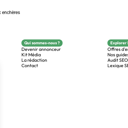
x enchères
Qui sommes-nous ?
Explorer 
Devenir annonceur
Offres d'
Kit Média
Nos guide
La rédaction
Audit SEO
Contact
Lexique 