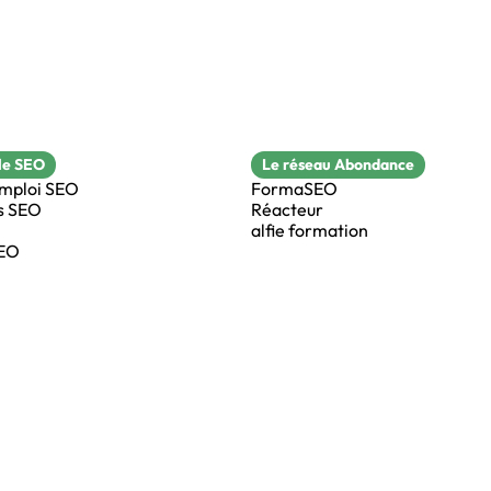
le SEO
Le réseau Abondance
emploi SEO
FormaSEO
s SEO
Réacteur
alfie formation
SEO