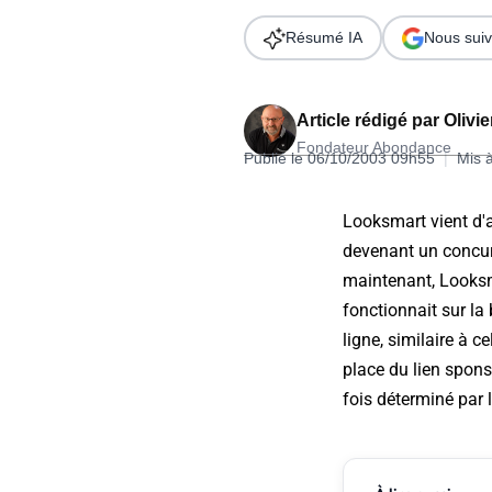
Wordpress
Télécharger l'Ebook
Résumé IA
Nous suiv
Shopify
PrestaShop
Article rédigé par
Olivi
Fondateur Abondance
Publié le 06/10/2003 09h55
|
Mis 
Looksmart vient d'a
devenant un concurr
Formation SEO & GEO - Edition
maintenant, Looksma
244.30€ HT au lieu de 349€ pendant 1 mois !
fonctionnait sur la 
Je découvre !
ligne, similaire à 
place du lien spons
fois déterminé par l