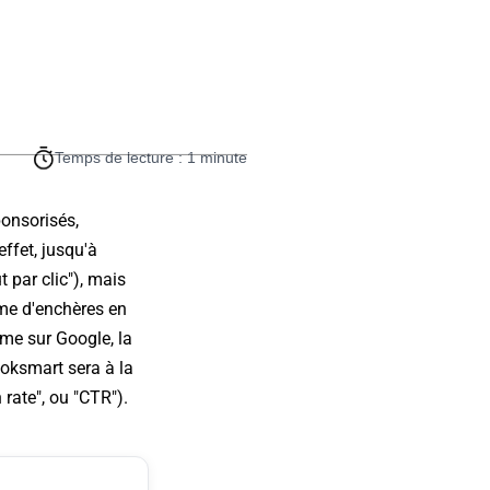
Temps de lecture : 1 minute
ponsorisés,
ffet, jusqu'à
 par clic"), mais
tème d'enchères en
mme sur Google, la
ooksmart sera à la
 rate", ou "CTR").