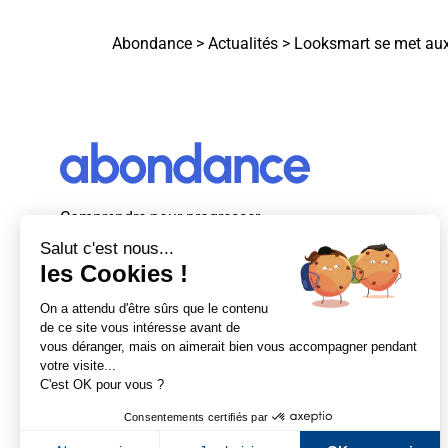
Abondance
>
Actualités
>
Looksmart se met au
Comprendre pour progresser
Abondance, le premier média d’actualité
autour du SEO et des moteurs de recherche
en France.
Newsletter Abondance