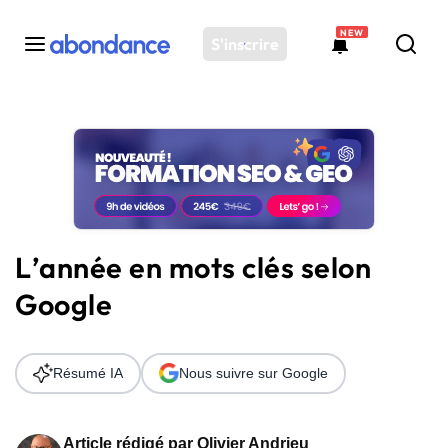
NEW
S'inscrire
Toutes les actus
Actus SEO
Plateforme
Outils
Solutions
L’année en mots clés selon
Ressources
Google
Audit SEO
Résumé IA
Nous suivre sur Google
Article rédigé par
Olivier Andrieu