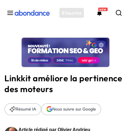
NEW
S'inscrire
Toutes les actus
Actus SEO
Plateforme
Outils
Solutions
Linkkit améliore la pertinence
Ressources
des moteurs
Audit SEO
Résumé IA
Nous suivre sur Google
Article rédigé par
Olivier Andrieu