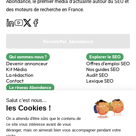
Abondance, le premier média d’actualité autour du SEO et
des moteurs de recherche en France.
Newsletter Abondance
Qui sommes-nous ?
Explorer le SEO
Devenir annonceur
Offres d'emploi SEO
Kit Média
Nos guides SEO
La rédaction
Audit SEO
Contact
Lexique SEO
Le réseau Abondance
FormaSEO
Réacteur
alfie formation
Sur LinkedIn
Sur Youtube
Sur X
Sur Facebook