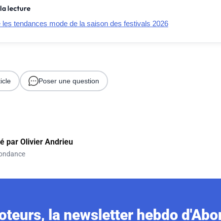
la lecture
e les tendances mode de la saison des festivals 2026
icle
Poser une question
gé par
Olivier Andrieu
ondance
teurs, la newsletter hebdo d'Ab