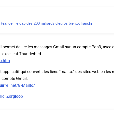
ance : le cap des 200 milliards d’euros bientôt franchi
l
permet de lire les messages Gmail sur un compte Pop3, avec d
'excellent Thunderbird.
fo.htm
t applicatif qui convertit les liens "mailto:" des sites web en les 
n compte Gmail.
uirrel.net/G-Mailto/
rld
,
Zorgloob