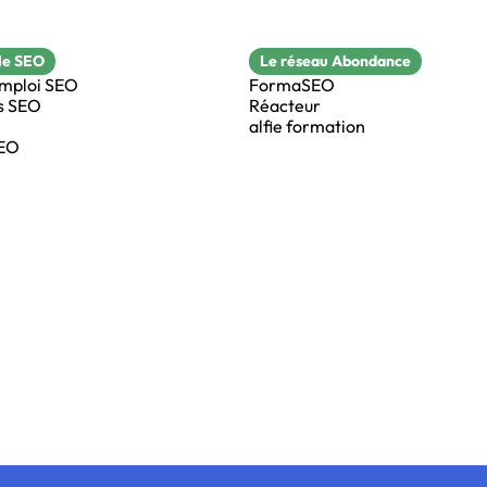
le SEO
Le réseau Abondance
emploi SEO
FormaSEO
s SEO
Réacteur
alfie formation
SEO