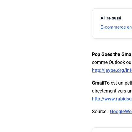
À lire aussi
E-commerce en Fr
Pop Goes the Gmai
comme Outlook ou l
http://jaybe.org/in
GmailTo
est un peti
directement vers u
http://www.rabidsq
Source
:
GoogleWo