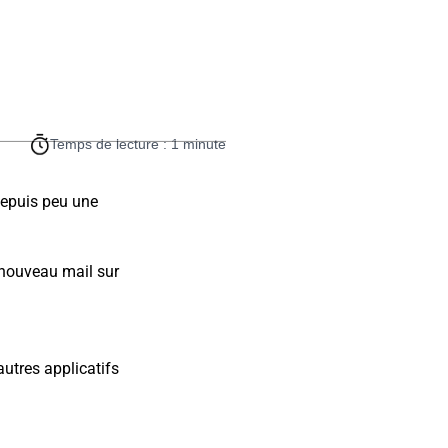
Temps de lecture : 1 minute
depuis peu une
nouveau mail sur
utres applicatifs