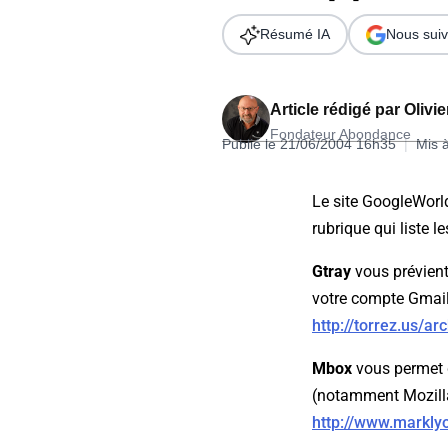
Wordpress
Télécharger l'Ebook
Résumé IA
Nous suiv
Shopify
PrestaShop
Article rédigé par
Olivi
Fondateur Abondance
Publié le 21/06/2004 16h35
|
Mis 
Le site GoogleWorld
rubrique qui liste l
Formation SEO & GEO - Edition
Gtray
vous prévient
244.30€ HT au lieu de 349€ pendant 1 mois !
votre compte Gmail
Je découvre !
http://torrez.us/a
Mbox
vous permet d
(notamment Mozill
http://www.markly