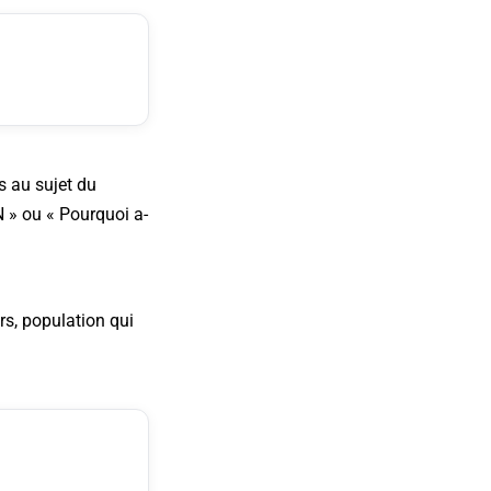
s au sujet du
N » ou « Pourquoi a-
s, population qui