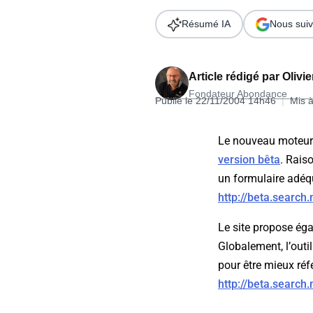
Wordpress
Télécharger l'Ebook
Résumé IA
Nous suiv
Shopify
PrestaShop
Article rédigé par
Olivi
Fondateur Abondance
Publié le 22/11/2004 14h46
|
Mis à
Le nouveau moteur d
version bêta
. Raiso
Formation SEO & GEO - Edition
un formulaire adéqu
244.30€ HT au lieu de 349€ pendant 1 mois !
http://beta.sear
Je découvre !
Le site propose é
Globalement, l’outi
pour être mieux réf
http://beta.sear