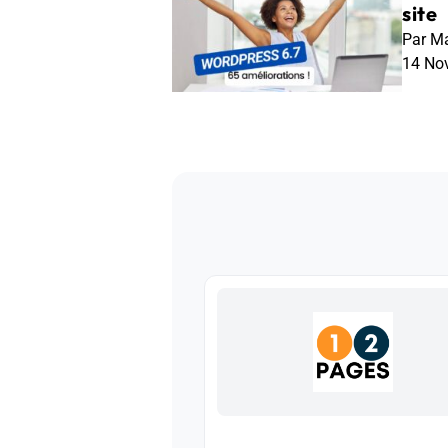
site
Par Ma
14 No