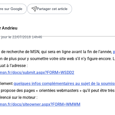
re sur Google
Partager cet article
er Andrieu
 jour le 22/07/2018 14h46
e recherche de MSN, qui sera en ligne avant la fin de l’année,
p
n de plus pour y soumettre votre site web s’il n’y figure encore. 
 2026
at à l’adresse :
ch.msn.fr/docs/submit.aspx?FORM=WSDD2
galement
quelques infos complémentaires au sujet de la soumiss
l propose des pages « orientées webmasters » qu’il peut être très 
érencé sur le moteur :
ch.msn.fr/docs/siteowner.aspx?FORM=WMWM