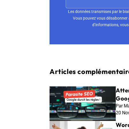
Les données transmises par le biai
Vous pouvez vous désabonner à 
d’informations, vous 
Articles complémentaire
Atten
Goo
Par Ma
20 No
Word