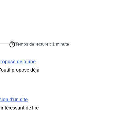
Temps de lecture : 1 minute
ropose déjà une
L’outil propose déjà
ion d’un site
.
intéressant de lire