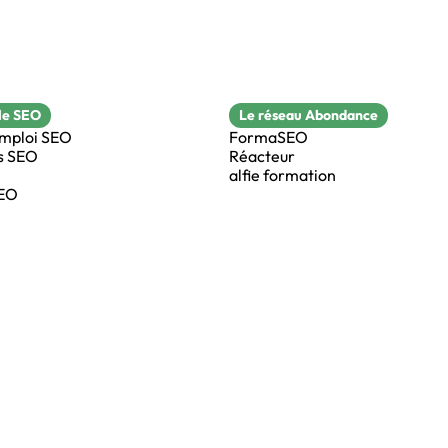
le SEO
Le réseau Abondance
emploi SEO
FormaSEO
s SEO
Réacteur
alfie formation
SEO