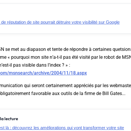
s de réputation de site pourrait détruire votre visibilité sur Google
SN se met au diapason et tente de répondre à certaines quetsion
 « pourquoi mon site n’a-t-il pas été visité par le robot de MS
n’est-il pas visible dans l’index ? » :
.com/msnsearch/archive/2004/11/18.aspx
munication qui seront certainement appréciés par les webmaster
bligatoirement favorable aux outils de la firme de Bill Gates...
la lecture
t là : découvrez les améliorations qui vont transformer votre site