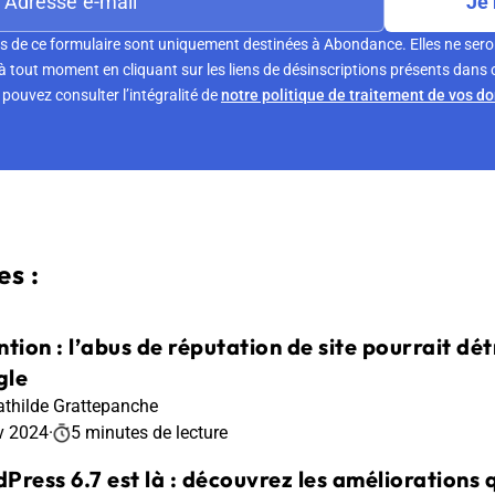
Je 
s de ce formulaire sont uniquement destinées à Abondance. Elles ne sero
tout moment en cliquant sur les liens de désinscriptions présents dans 
pouvez consulter l’intégralité de
notre politique de traitement de vos d
s :
tion : l’abus de réputation de site pourrait détr
gle
thilde Grattepanche
v 2024
·
5 minutes de lecture
Press 6.7 est là : découvrez les améliorations 