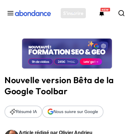
NEW
S'inscrire
Toutes les actus
Actus SEO
Plateforme
Outils
Solutions
Nouvelle version Bêta de la
Ressources
Google Toolbar
Audit SEO
Résumé IA
Nous suivre sur Google
Article rédigé par
Olivier Andrieu