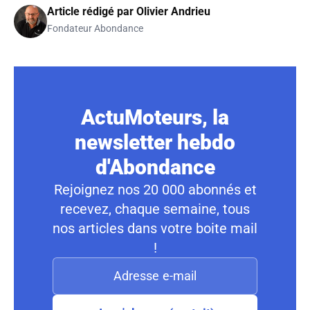
Article rédigé par
Olivier Andrieu
Fondateur Abondance
ActuMoteurs, la
newsletter hebdo
d'Abondance
Rejoignez nos 20 000 abonnés et
recevez, chaque semaine, tous
nos articles dans votre boite mail
!