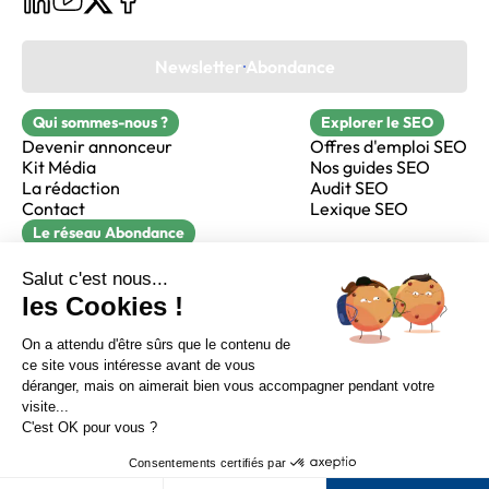
Newsletter Abondance
Qui sommes-nous ?
Explorer le SEO
Devenir annonceur
Offres d'emploi SEO
Kit Média
Nos guides SEO
La rédaction
Audit SEO
Contact
Lexique SEO
Le réseau Abondance
FormaSEO
Réacteur
alfie formation
Sur LinkedIn
Sur Youtube
Sur X
Sur Facebook
Crédits
Mentions légales
Newsletter Abondance
CGV