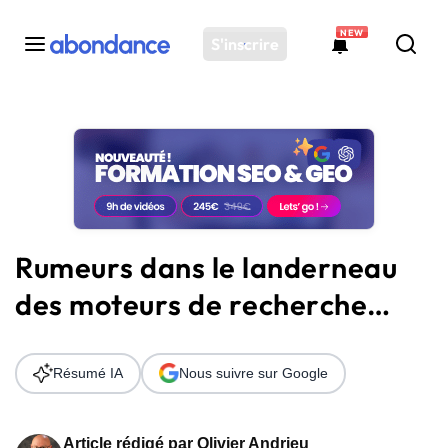
NEW
S'inscrire
Toutes les actus
Actus SEO
Plateforme
Outils
Solutions
Rumeurs dans le landerneau
Ressources
des moteurs de recherche…
Audit SEO
Résumé IA
Nous suivre sur Google
Article rédigé par
Olivier Andrieu