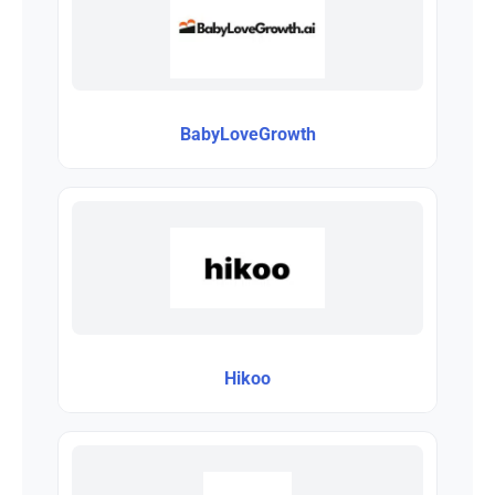
BabyLoveGrowth
Hikoo