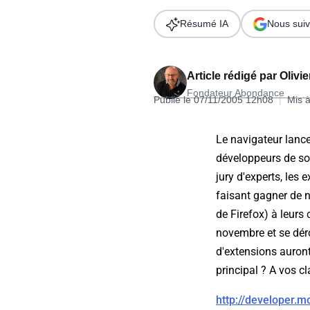
Wordpress
Télécharger l'Ebook
Résumé IA
Nous suiv
Shopify
PrestaShop
Article rédigé par
Olivi
Fondateur Abondance
Publié le 07/11/2005 12h08
|
Mis à
Le navigateur lanc
développeurs de sou
Formation SEO & GEO - Edition
jury d'experts, les
244.30€ HT au lieu de 349€ pendant 1 mois !
faisant gagner de 
Je découvre !
de Firefox) à leur
novembre et se dér
d'extensions auron
principal ? A vos cl
http://developer.mo