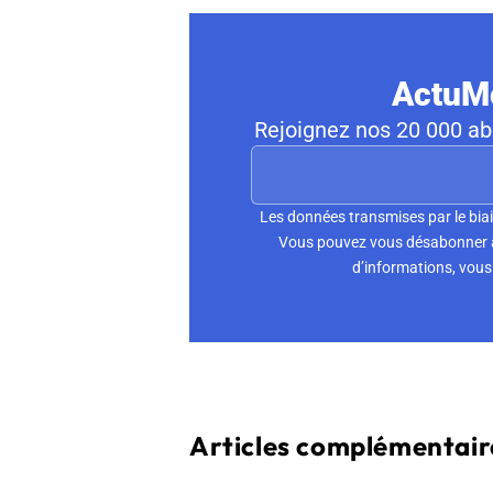
ActuMo
Rejoignez nos 20 000 abo
Les données transmises par le biai
Vous pouvez vous désabonner à 
d’informations, vous 
Articles complémentaire