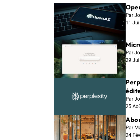
Open
Par Jo
11 Jui
Micr
Par Jo
29 Jui
Perp
édit
Par Jo
25 Ao
Abon
Par Ma
24 Fé