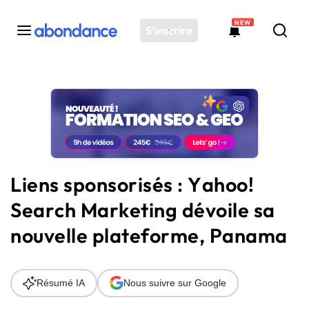
NEW
S'inscrire
Toutes les actus
Actus SEO
Plateforme
Outils
Solutions
Liens sponsorisés : Yahoo!
Ressources
Search Marketing dévoile sa
Audit SEO
nouvelle plateforme, Panama
Résumé IA
Nous suivre sur Google