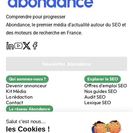
Comprendre pour progresser
Abondance, le premier média d’actualité autour du SEO et
des moteurs de recherche en France.
Newsletter Abondance
Qui sommes-nous ?
Explorer le SEO
Devenir annonceur
Offres d'emploi SEO
Kit Média
Nos guides SEO
La rédaction
Audit SEO
Contact
Lexique SEO
Le réseau Abondance
FormaSEO
Réacteur
alfie formation