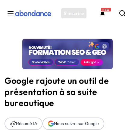
NEW
S'inscrire
Toutes les actus
Actus SEO
Plateforme
Outils
Solutions
Google rajoute un outil de
Ressources
présentation à sa suite
Audit SEO
bureautique
Résumé IA
Nous suivre sur Google