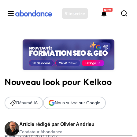
NEW
S'inscrire
Toutes les actus
Actus SEO
Plateforme
Outils
Solutions
Nouveau look pour Kelkoo
Ressources
Audit SEO
Résumé IA
Nous suivre sur Google
Article rédigé par
Olivier Andrieu
Fondateur Abondance
Publié le 24/10/2007 10h17