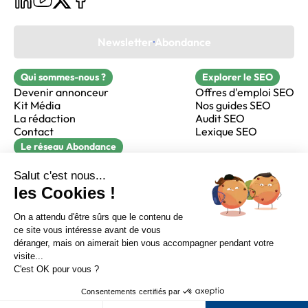
Newsletter Abondance
Qui sommes-nous ?
Explorer le SEO
Devenir annonceur
Offres d'emploi SEO
Kit Média
Nos guides SEO
La rédaction
Audit SEO
Contact
Lexique SEO
Le réseau Abondance
FormaSEO
Réacteur
alfie formation
Sur LinkedIn
Sur Youtube
Sur X
Sur Facebook
Crédits
Mentions légales
Newsletter Abondance
CGV