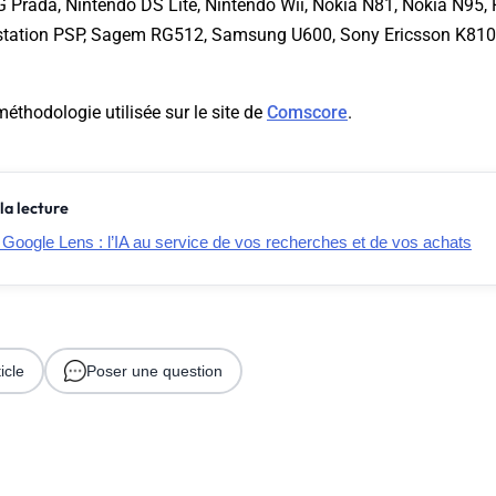
 Prada, Nintendo DS Lite, Nintendo Wii, Nokia N81, Nokia N95, P
ystation PSP, Sagem RG512, Samsung U600, Sony Ericsson K810i
méthodologie utilisée sur le site de
Comscore
.
la lecture
Google Lens : l’IA au service de vos recherches et de vos achats
icle
Poser une question