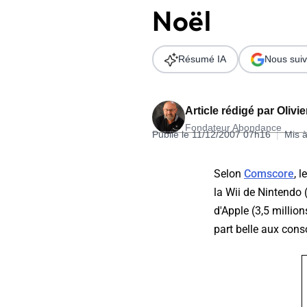
Noël
Wordpress
Télécharger l'Ebook
Shopify
Résumé IA
Nous suiv
PrestaShop
Article rédigé par
Olivi
Fondateur Abondance
Publié le 11/12/2007 07h16
|
Mis à
Formation SEO & GEO - Edition
Selon
Comscore
, 
244.30€ HT au lieu de 349€ pendant 1 mois !
la Wii de Nintendo 
Je découvre !
d'Apple (3,5 millio
part belle aux cons