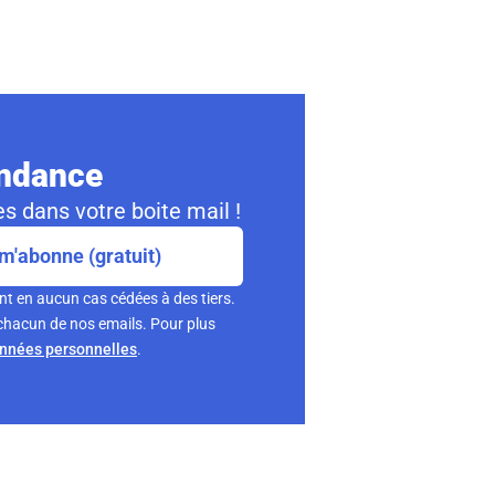
ondance
s dans votre boite mail !
m'abonne (gratuit)
nt en aucun cas cédées à des tiers.
chacun de nos emails. Pour plus
onnées personnelles
.