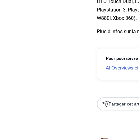
HTC Touch Dual, LG
Playstation 3, Pla
W880I, Xbox 360).
Plus d'infos sur la 
Pour poursuivre 
AI Overviews et 
Partager cet art