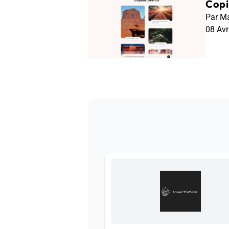
Copi
Par Ma
08 Av