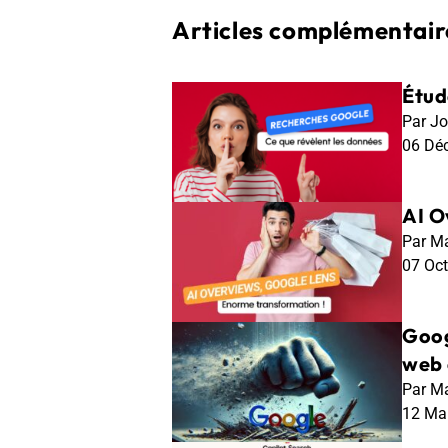
Articles complémentaire
Étud
Par Jo
06 Dé
AI O
Par Ma
07 Oc
Goog
web 
Par Ma
12 Ma