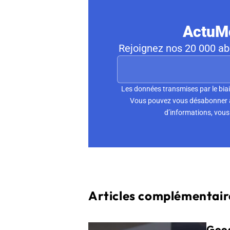
ActuMo
Rejoignez nos 20 000 abo
Les données transmises par le biai
Vous pouvez vous désabonner à 
d’informations, vous 
Articles complémentaire
Goog