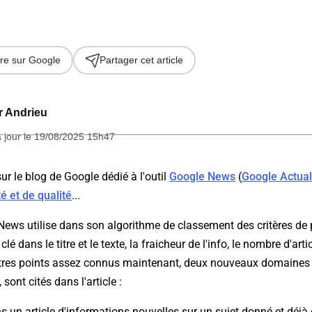
re sur Google
Partager cet article
er Andrieu
à jour le 19/08/2025 15h47
 2026
sur le blog de Google dédié à l'outil
Google News
(
Google Actual
é et de qualité
...
e News utilise dans son algorithme de classement des critères d
é dans le titre et le texte, la fraicheur de l'info, le nombre d'arti
tres points assez connus maintenant, deux nouveaux domaines
ont cités dans l'article :
s un article d'informations nouvelles sur un sujet donné et déjà