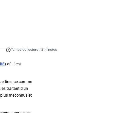
Temps de lecture : 2 minutes
ité
) où il est
e pertinence comme
cles traitant d'un
 plus méconnus et
 connu : nouvelles