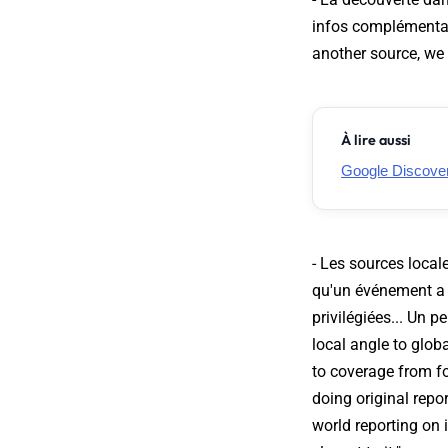
infos complémentaire
another source, we
À lire aussi
Google Discover 
- Les sources locale
qu'un événement a 
privilégiées... Un p
local angle to glob
to coverage from fo
doing original repo
world reporting on 