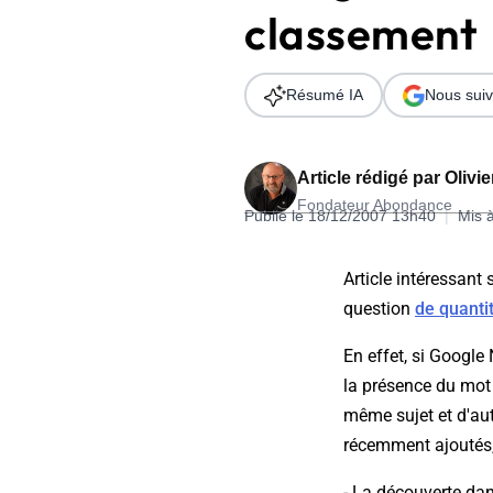
classement
Wordpress
Télécharger l'Ebook
Shopify
Résumé IA
Nous suiv
PrestaShop
Article rédigé par
Olivi
Fondateur Abondance
Publié le 18/12/2007 13h40
|
Mis 
Formation SEO & GEO - Edition
Article intéressant 
244.30€ HT au lieu de 349€ pendant 1 mois !
question
de quantit
Je découvre !
En effet, si Googl
la présence du mot cl
même sujet et d'au
récemment ajoutés, s
- La découverte dan