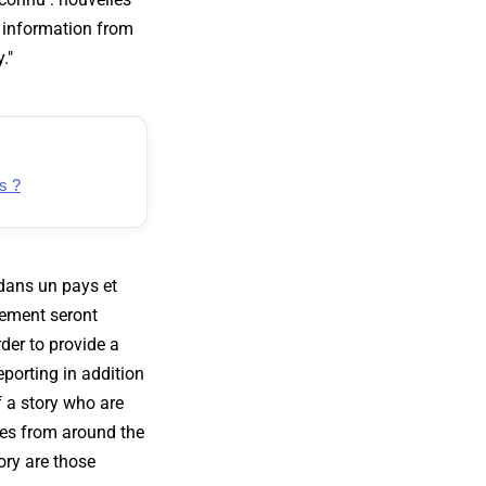
 information from
y
."
s ?
é dans un pays et
nement seront
rder to provide a
eporting in addition
f a story who are
rces from around the
ory are those