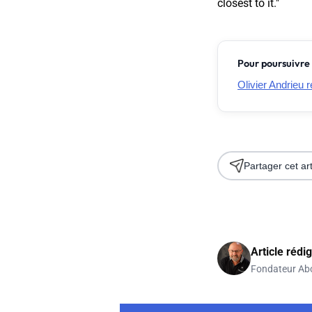
closest to it
."
Pour poursuivre 
Olivier Andrieu 
Partager cet art
Article rédi
Fondateur Ab