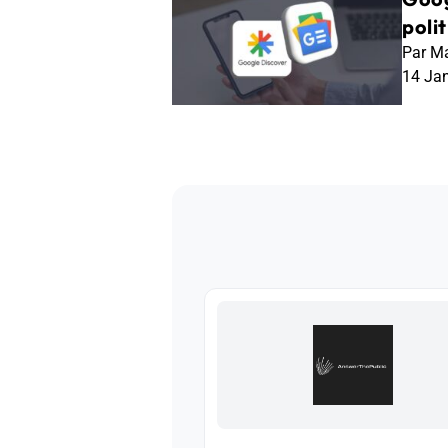
polit
Par Ma
14 Ja