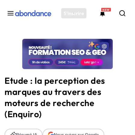
NEW
S'inscrire
Toutes les actus
Actus SEO
Plateforme
Outils
Solutions
Etude : la perception des
Ressources
marques au travers des
Audit SEO
moteurs de recherche
(Enquiro)
Résumé IA
Nous suivre sur Google