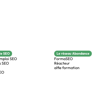
le SEO
Le réseau Abondance
emploi SEO
FormaSEO
s SEO
Réacteur
alfie formation
SEO