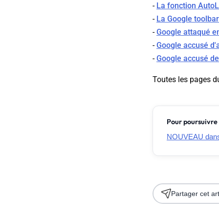
-
La fonction AutoLi
-
La Google toolbar
-
Google attaqué en
-
Google accusé d'a
-
Google accusé de 
Toutes les pages d
Pour poursuivre 
NOUVEAU dans G
Partager cet art