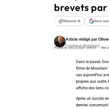
brevets pa
Wordpress
Télécharger l'Ebook
Shopify
Résumé IA
Nous suiv
PrestaShop
Article rédigé par
Olivi
Fondateur Abondance
Publié le 28/12/2007 09h59
|
Mis 
Formation SEO & GEO - Edition
Dans le passé, Goog
244.30€ HT au lieu de 349€ pendant 1 mois !
firme de Mountain V
Je découvre !
cas aujourd'hui ave
propres aux outils 
affiche des liens c
Après un succès en
dernier, concernant