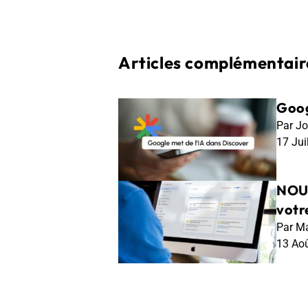
Articles complémentaire
Goog
Par Jo
17 Jui
NOUV
votr
Par Ma
13 Ao