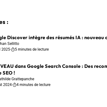
s :
le Discover intègre des résumés IA : nouveau c
han Sellitto
l 2025
·
5 minutes de lecture
EAU dans Google Search Console : Des reco
e SEO !
thilde Grattepanche
ût 2024
·
4 minutes de lecture